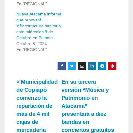
En "REGIONAL"
Nueva Atacama informa
que renovará
infraestructura sanitaria
este miércoles 9 de
Octubre en Paipote
Octubre 8, 2024
En "REGIONAL"
Navegación
Municipalidad
En su tercera
de Copiapó
versión “Música y
de
comenzó la
Patrimonio en
entradas
repartición de
Atacama”
más de 4 mil
presentará a diez
cajas de
bandas en
mercadería
conciertos gratuitos