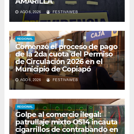
AMARILLA
AGO 6, 2026
FESTIVAWEB
REGIONAL
Comenzó el proceso de pago
de la 2da cuota del Permiso
de Circulación 2026 en el
Municipio de Copiapó
AGO 6, 2026
FESTIVAWEB
REGIONAL
Golpe al comercio ilegal:
patrullaje mixto OS14 incauta
cigarrillos de contrabando en