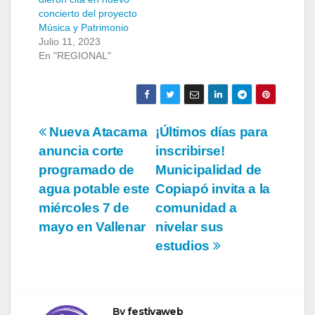
concierto del proyecto
Música y Patrimonio
Julio 11, 2023
En "REGIONAL"
Navegación
Nueva Atacama
¡Últimos días para
anuncia corte
inscribirse!
de
programado de
Municipalidad de
entradas
agua potable este
Copiapó invita a la
miércoles 7 de
comunidad a
mayo en Vallenar
nivelar sus
estudios
By
festivaweb