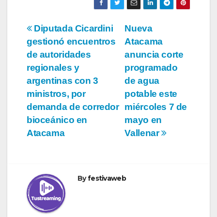
Navegación
Diputada Cicardini
Nueva
gestionó encuentros
Atacama
de
de autoridades
anuncia corte
entradas
regionales y
programado
argentinas con 3
de agua
ministros, por
potable este
demanda de corredor
miércoles 7 de
bioceánico en
mayo en
Atacama
Vallenar
By
festivaweb