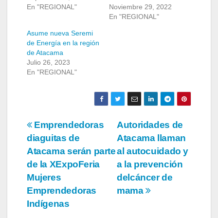
En "REGIONAL"
Noviembre 29, 2022
En "REGIONAL"
Asume nueva Seremi
de Energía en la región
de Atacama
Julio 26, 2023
En "REGIONAL"
Navegación
Emprendedoras
Autoridades de
diaguitas de
Atacama llaman
de
Atacama serán parte
al autocuidado y
entradas
de la XExpoFeria
a la prevención
Mujeres
delcáncer de
Emprendedoras
mama
Indígenas