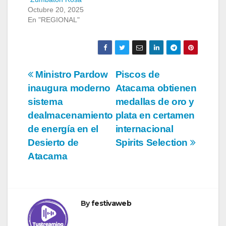
Octubre 20, 2025
En "REGIONAL"
Navegación
Ministro Pardow
Piscos de
inaugura moderno
Atacama obtienen
de
sistema
medallas de oro y
entradas
dealmacenamiento
plata en certamen
de energía en el
internacional
Desierto de
Spirits Selection
Atacama
By
festivaweb