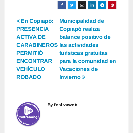
Navegación
En Copiapó:
Municipalidad de
PRESENCIA
Copiapó realiza
de
ACTIVA DE
balance positivo de
entradas
CARABINEROS
las actividades
PERMITIÓ
turísticas gratuitas
ENCONTRAR
para la comunidad en
VEHÍCULO
Vacaciones de
ROBADO
Invierno
By
festivaweb