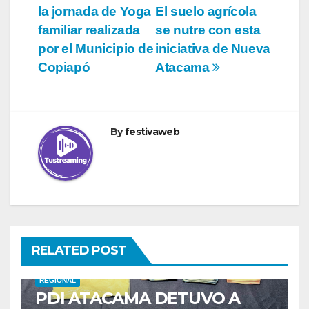
la jornada de Yoga
El suelo agrícola
de
familiar realizada
se nutre con esta
entradas
por el Municipio de
iniciativa de Nueva
Copiapó
Atacama
By
festivaweb
RELATED POST
REGIONAL
PDI ATACAMA DETUVO A