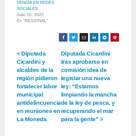
VENDÍA EN REDES
SOCIALES
Julio 15, 2022
En "REGIONAL"
Navegación
Diputada
Diputada Cicardini
Cicardini y
tras aprobarse en
de
alcaldes de la
comisión idea de
entradas
región pidieron
legislar una nueva
fortalecer labor
ley: “Estamos
municipal
limpiando la mancha
antidelincuencia
de la ley de pesca, y
en reuniones en
recuperando el mar
La Moneda
para la gente”