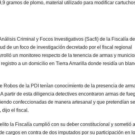
9,9 gramos de plomo, material utilizado para modificar cartucho
nálisis Criminal y Focos Investigativos (Sacfi) de la Fiscalía de
d de un foco de investigación decretado por el fiscal regional
rolló un monitoreo respecto de la tenencia de armas y munici
registro a un domicilio en Tierra Amarilla donde residía un bla
a de Robos de la PDI tenían conocimiento de la presencia de arm
 A partir de esta diligencia detectives encontraron armas de fue
iendo confeccionadas de manera artesanal y que pretendían se
dijo el fiscal.
lito la Fiscalía cumplió con su deber constitucional y sometió a
de cargos en contra de dos imputados por su participación en l