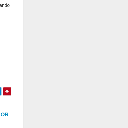
dando
NOR