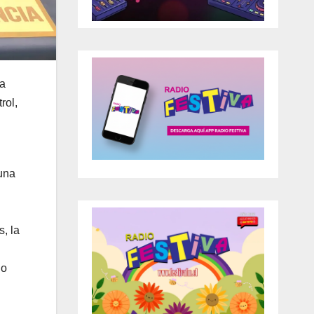
la
rol,
 una
s, la
io