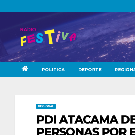
Skip
to
content
POLITICA
DEPORTE
REGION
REGIONAL
PDI ATACAMA DE
PERSONAS POR E