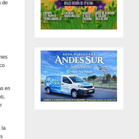
s de
ones
nco
as en
go,
r
 la
os