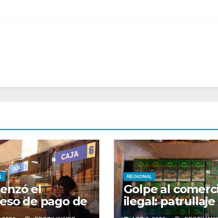
L
REGIONAL
enzó el
Golpe al comerc
eso de pago de
ilegal: patrullaje
da cuota del
mixto OS14 inca