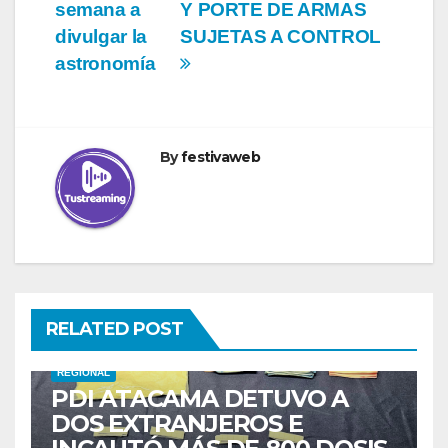
semana a
Y PORTE DE ARMAS
divulgar la
SUJETAS A CONTROL
astronomía
By
festivaweb
RELATED POST
REGIONAL
PDI ATACAMA DETUVO A
DOS EXTRANJEROS E