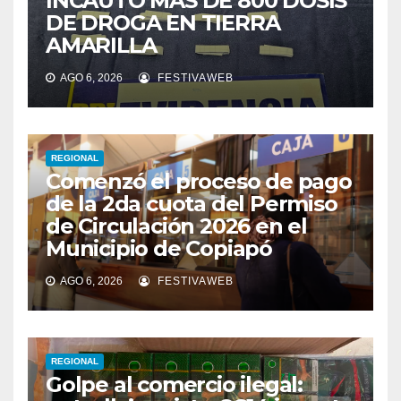
INCAUTÓ MÁS DE 800 DOSIS
DE DROGA EN TIERRA
AMARILLA
AGO 6, 2026
FESTIVAWEB
REGIONAL
Comenzó el proceso de pago
de la 2da cuota del Permiso
de Circulación 2026 en el
Municipio de Copiapó
AGO 6, 2026
FESTIVAWEB
REGIONAL
Golpe al comercio ilegal: