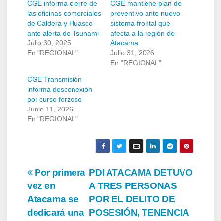
CGE informa cierre de
CGE mantiene plan de
las oficinas comerciales
preventivo ante nuevo
de Caldera y Huasco
sistema frontal que
ante alerta de Tsunami
afecta a la región de
Julio 30, 2025
Atacama
En "REGIONAL"
Julio 31, 2026
En "REGIONAL"
CGE Transmisión
informa desconexión
por curso forzoso
Junio 11, 2026
En "REGIONAL"
Navegación
Por primera
PDI ATACAMA DETUVO
vez en
A TRES PERSONAS
de
Atacama se
POR EL DELITO DE
entradas
dedicará una
POSESIÓN, TENENCIA