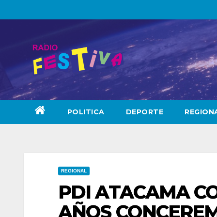
Skip
to
content
POLITICA
DEPORTE
REGION
REGIONAL
PDI ATACAMA C
AÑOS CONCEREM