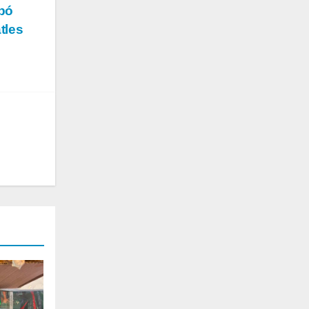
apó
tles