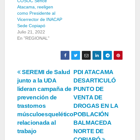
COSOC Sence
Atacama, reeligen
como Presidente al
Vicerrector de INACAP
Sede Copiapó
Julio 21, 2022
En "REGIONAL"
Navegación
SEREMI de Salud
PDI ATACAMA
junto a la UDA
DESARTICULÓ
de
lideran campaña de
PUNTO DE
entradas
prevención de
VENTA DE
trastornos
DROGAS EN LA
músculoesquelético
POBLACIÓN
relacionada al
BALMACEDA
trabajo
NORTE DE
COPIAPÓ