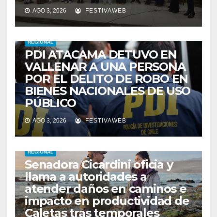
AGO 3, 2026
FESTIVAWEB
REGIONAL
PDI ATACAMA DETUVO EN
VALLENAR A UNA PERSONA
POR EL DELITO DE ROBO EN
BIENES NACIONALES DE USO
PÚBLICO
AGO 3, 2026
FESTIVAWEB
REGIONAL
Senadora Cicardini oficia y
llama a autoridades a
atender daños en caminos e
impacto en productividad de
Caletas tras temporales