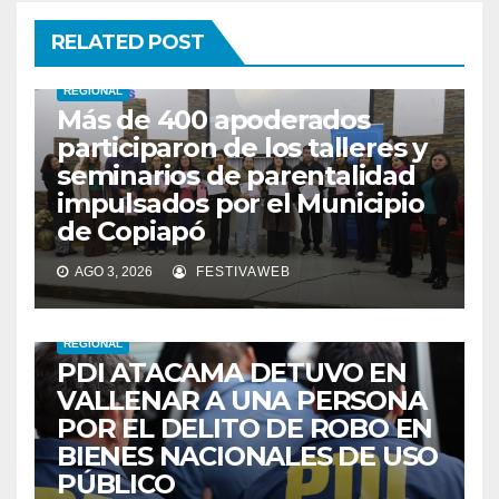
RELATED POST
REGIONAL
Más de 400 apoderados
participaron de los talleres y
seminarios de parentalidad
impulsados por el Municipio
de Copiapó
AGO 3, 2026
FESTIVAWEB
REGIONAL
PDI ATACAMA DETUVO EN
VALLENAR A UNA PERSONA
POR EL DELITO DE ROBO EN
BIENES NACIONALES DE USO
PÚBLICO