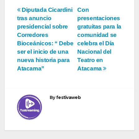
Navegación
Diputada Cicardini
Con
tras anuncio
presentaciones
de
presidencial sobre
gratuitas para la
entradas
Corredores
comunidad se
Bioceánicos: “ Debe
celebra el Día
ser el inicio de una
Nacional del
nueva historia para
Teatro en
Atacama”
Atacama
By
festivaweb