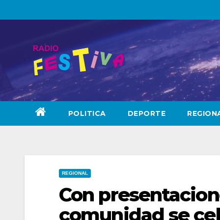
Skip
to
content
POLITICA
DEPORTE
REGION
REGIONAL
Con presentacione
comunidad se cele