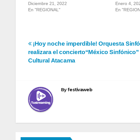
Diciembre 21, 2022
Enero 4, 20
En "REGIONAL"
En "REGIO
Navegación
¡Hoy noche imperdible! Orquesta Sinfó
realizara el concierto“México Sinfónico”
de
Cultural Atacama
entradas
By
festivaweb