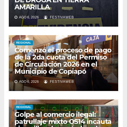
AMARILLA
AGO 6, 2026
FESTIVAWEB
REGIONAL
Comenzó el proceso de pago
de la 2da cuota del Permiso
de Circulación 2026 en el
Municipio de Copiapó
AGO 6, 2026
FESTIVAWEB
REGIONAL
Golpe al comercio ilegal:
patrullaje mixto OS14 incauta