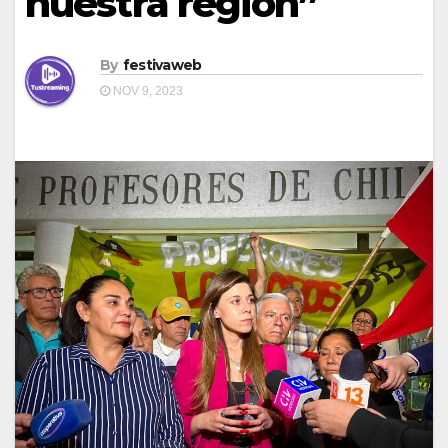
nuestra región”
By
festivaweb
NOV 9, 2023