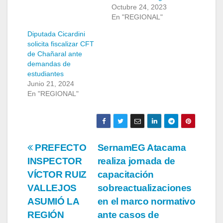
Octubre 24, 2023
En "REGIONAL"
Diputada Cicardini
solicita fiscalizar CFT
de Chañaral ante
demandas de
estudiantes
Junio 21, 2024
En "REGIONAL"
Navegación
PREFECTO
SernamEG Atacama
INSPECTOR
realiza jornada de
de
VÍCTOR RUIZ
capacitación
entradas
VALLEJOS
sobreactualizaciones
ASUMIÓ LA
en el marco normativo
REGIÓN
ante casos de