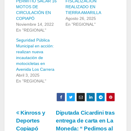
PERMITIÓ SACAR 16
FISCALIZACIÓN
MOTOS DE
REALIZADO EN
CIRCULACIÓN EN
TIERRA AMARILLA
COPIAPÓ
Agosto 26, 2025
Noviembre 14, 2022
En "REGIONAL"
En "REGIONAL"
Seguridad Pública
Municipal en acción:
realizan nueva
incautación de
motocicletas en
Avenida Los Carrera
Abril 3, 2025
En "REGIONAL"
Navegación
Kinross y
Diputada Cicardini tras
Deportes
entrega de carta en La
de
Copiapó
Moneda: “ Pedimos al