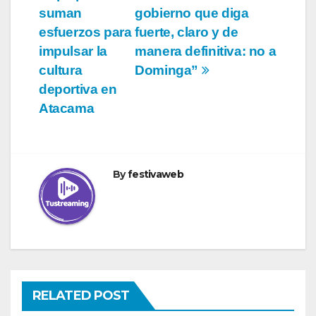
entradas
suman
gobierno que diga
esfuerzos para
fuerte, claro y de
impulsar la
manera definitiva: no a
cultura
Dominga”
deportiva en
Atacama
By
festivaweb
RELATED POST