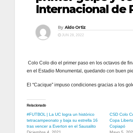
Internacional de 
By
Aldo Ortiz
JUN 28, 2022
Colo Colo dio el primer paso en los octavos de fi
en el Estadio Monumental, quedando con buen pie d
El “Cacique” impuso condiciones gracias a los gol
Relacionado
#FUTBOL | La UC logra un histórico
CSD Colo Col
tetracampeonato y baja su estrella 16
Copa Libert
tras vencer a Everton en el Sausalito
Copiapó
Diciembre 4, 2021
Mayo 5, 20