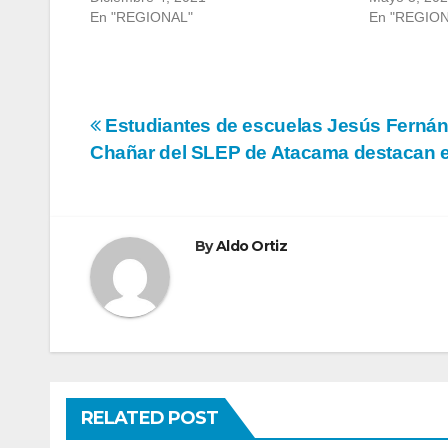
En "REGIONAL"
En "REGIO
Navegación
Estudiantes de escuelas Jesús Fernánd
Chañar del SLEP de Atacama destacan e
de
entradas
By
Aldo Ortiz
RELATED POST