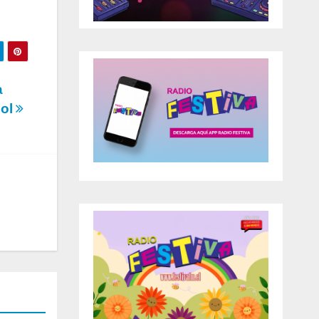
a
bol