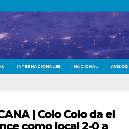
AL
INTERNACIONALES
NACIONAL
AVISOS
NA | Colo Colo da el
nce como local 2-0 a