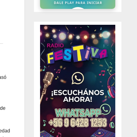
asó
 de
iedad