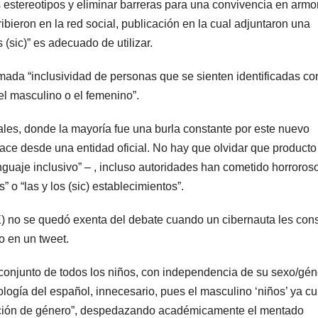
rás estereotipos y eliminar barreras para una convivencia en armo
ribieron en la red social, publicación en la cual adjuntaron una
(sic)” es adecuado de utilizar.
lamada “inclusividad de personas que se sienten identificadas co
l masculino o el femenino”.
les, donde la mayoría fue una burla constante por este nuevo
hace desde una entidad oficial. No hay que olvidar que producto
nguaje inclusivo” – , incluso autoridades han cometido horroros
 o “las y los (sic) establecimientos”.
 no se quedó exenta del debate cuando un cibernauta les cons
o en un tweet.
l conjunto de todos los niños, con independencia de su sexo/gén
fología del español, innecesario, pues el masculino ‘niños’ ya c
ición de género”, despedazando académicamente el mentado