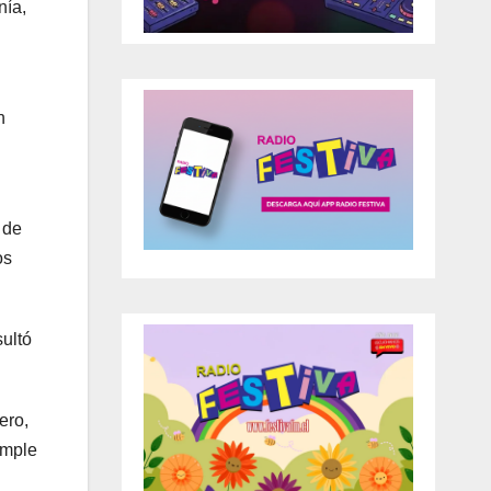
nía,
n
 de
os
ultó
ero,
umple