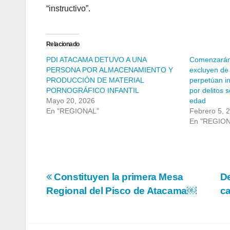
“instructivo”.
Relacionado
PDI ATACAMA DETUVO A UNA
Comenzarán 
PERSONA POR ALMACENAMIENTO Y
excluyen de
PRODUCCIÓN DE MATERIAL
perpetúan i
PORNOGRÁFICO INFANTIL
por delitos 
Mayo 20, 2026
edad
En "REGIONAL"
Febrero 5, 
En "REGIO
Navegación
Constituyen la primera Mesa
De
Regional del Pisco de Atacama￼
ca
de
entradas