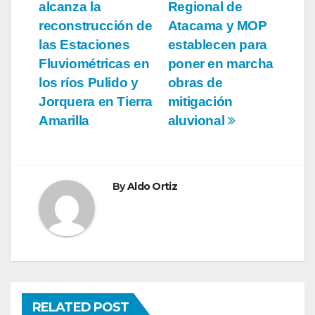
alcanza la
Regional de
de
reconstrucción de
Atacama y MOP
entradas
las Estaciones
establecen para
Fluviométricas en
poner en marcha
los ríos Pulido y
obras de
Jorquera en Tierra
mitigación
Amarilla
aluvional
By
Aldo Ortiz
RELATED POST