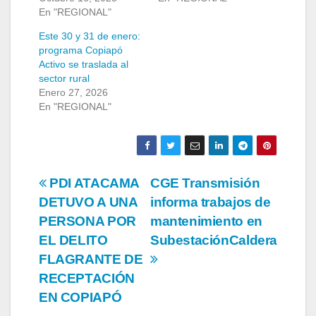
En "REGIONAL"
Este 30 y 31 de enero:
programa Copiapó
Activo se traslada al
sector rural
Enero 27, 2026
En "REGIONAL"
Navegación
PDI ATACAMA
CGE Transmisión
DETUVO A UNA
informa trabajos de
de
PERSONA POR
mantenimiento en
entradas
EL DELITO
SubestaciónCaldera
FLAGRANTE DE
RECEPTACIÓN
EN COPIAPÓ