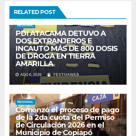
RELATED POST
REGIONAL
PDI ATACAMA DETUVO A
DOS EXTRANJEROS E
INCAUTÓ MÁS DE 800 DOSIS
DE DROGA EN TIERRA
AMARILLA
AGO 6, 2026
FESTIVAWEB
REGIONAL
Comenzó el proceso de pago
de la 2da cuota del Permiso
de Circulación 2026 en el
Municipio de Copiapó