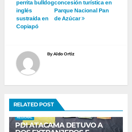
de
perrita bulldog
concesión turística en
entradas
inglés
Parque Nacional Pan
sustraída en
de Azúcar
Copiapó
By
Aldo Ortiz
RELATED POST
REGIONAL
PDI ATACAMA DETUVO A