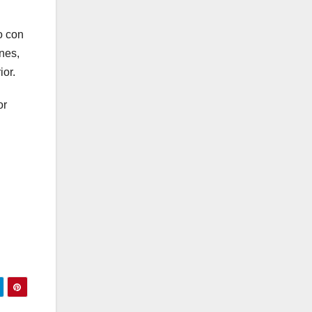
o con
nes,
rior.
or