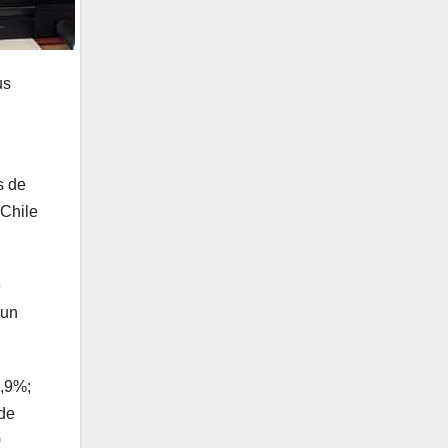
us
s de
oChile
e
 un
6,9%;
 de
0