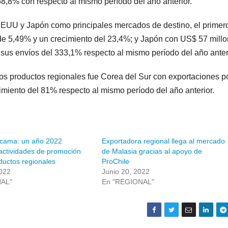
 68,8% con respecto al mismo período del año anterior.
 EEUU y Japón como principales mercados de destino, el primer
 de 5,49% y un crecimiento del 23,4%; y Japón con US$ 57 millo
n sus envíos del 333,1% respecto al mismo período del año ante
los productos regionales fue Corea del Sur con exportaciones p
imiento del 81% respecto al mismo período del año anterior.
acama: un año 2022
Exportadora regional llega al mercado
actividades de promoción
de Malasia gracias al apoyo de
ductos regionales
ProChile
022
Junio 20, 2022
NAL"
En "REGIONAL"