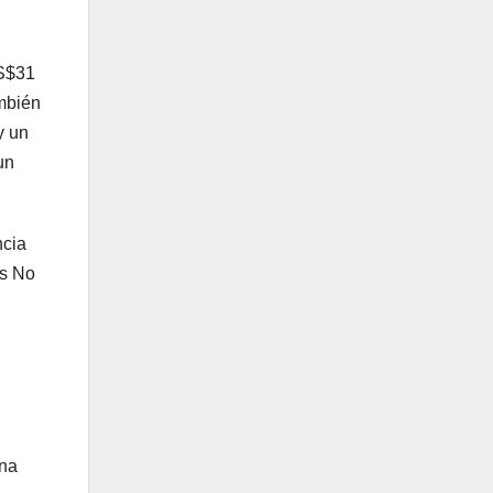
US$31
ambién
y un
un
ncia
es No
una