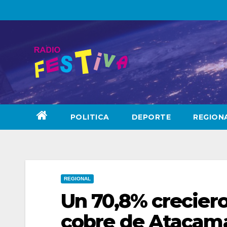
Skip
to
content
POLITICA
DEPORTE
REGION
REGIONAL
Un 70,8% creciero
cobre de Atacam