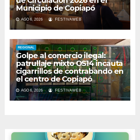
de Circulación 2026 en el
Municipio de Copiapó
AGO 6, 2026
FESTIVAWEB
REGIONAL
Golpe al comercio ilegal:
patrullaje mixto OS14 incauta
cigarrillos de contrabando en
el centro de Copiapó
AGO 6, 2026
FESTIVAWEB