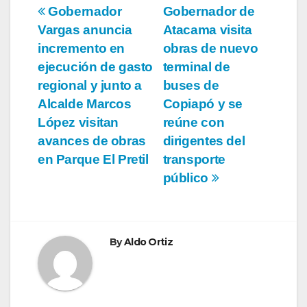
Navegación
Gobernador
Gobernador de
Vargas anuncia
Atacama visita
de
incremento en
obras de nuevo
entradas
ejecución de gasto
terminal de
regional y junto a
buses de
Alcalde Marcos
Copiapó y se
López visitan
reúne con
avances de obras
dirigentes del
en Parque El Pretil
transporte
público
By
Aldo Ortiz