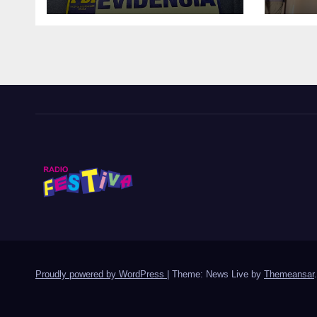
800 DOSIS DE
Circ
DROGA EN TIERRA
el M
AMARILLA
Cop
Proudly powered by WordPress
|
Theme: News Live by
Themeansar
.