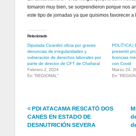
tomaron muy bien, se sorprendieron porque nos an
este tipo de jornadas ya que quisimos favorecer a 
Relacionado
Diputada Cicardini oficia por graves
POLÍTICA | D
denuncias de irregularidades y
presentó pro
vulneración de derechos laborales por
licencias m
parte de director de CFT de Chañaral
con Covid
Febrero 2, 2024
Marzo 24, 2
En "REGIONAL"
En "REGIO
Navegación
PDI ATACAMA RESCATÓ DOS
Mi
CANES EN ESTADO DE
d
de
DESNUTRICIÓN SEVERA
d
entradas