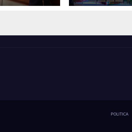
ulación 2026 en
contrabando en 
unicipio de
centro de Copia
iapó
POLITICA