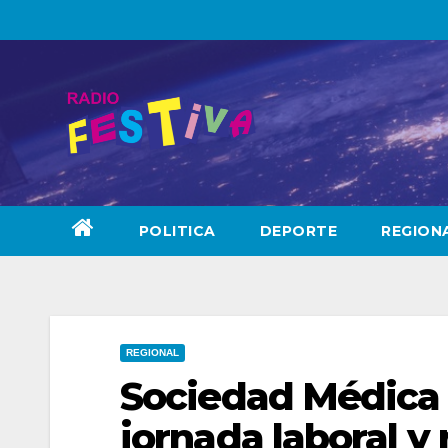
Skip
to
content
POLITICA
DEPORTE
REGION
REGIONAL
Sociedad Médica
jornada laboral y 