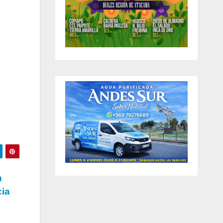
n
cia