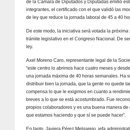
de la Cámara de Diputados y Diputadas emitió est
integrantes, el certificado con el que validó las m
de ley que reduce la jornada laboral de 45 a 40 h
De este modo, la iniciativa será votada la próxima
trámite legislativo en el Congreso Nacional. De s
ley.
Axel Moreno Caro, representante legal de la So
“este centro lo abrimos hace cuatro meses y desde
una jornada máxima de 40 horas semanales. Ha sid
distribuir bien la jornada, que la gente no quede t
compensa lo que le exigimos en cuanto a rendimien
breves a lo que se está acostumbrado. Fue reconoc
propios colaboradores y es una buena manera de cer
que estamos haciendo y que sí se puede hacer”.
En tanto, Javiera Pérez Melgarejo, jefa administr