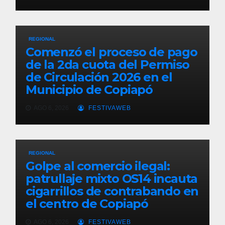
REGIONAL
Comenzó el proceso de pago
de la 2da cuota del Permiso
de Circulación 2026 en el
Municipio de Copiapó
AGO 6, 2026
FESTIVAWEB
REGIONAL
Golpe al comercio ilegal:
patrullaje mixto OS14 incauta
cigarrillos de contrabando en
el centro de Copiapó
AGO 6, 2026
FESTIVAWEB