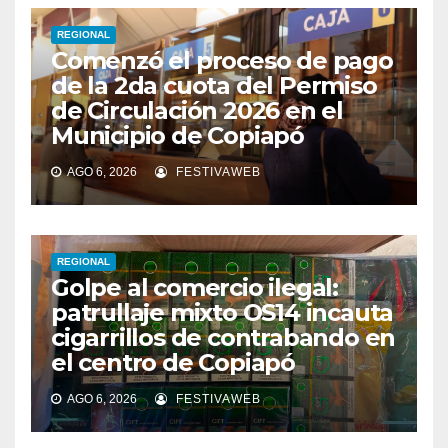
REGIONAL
Comenzó el proceso de pago
de la 2da cuota del Permiso
de Circulación 2026 en el
Municipio de Copiapó
AGO 6, 2026
FESTIVAWEB
REGIONAL
Golpe al comercio ilegal:
patrullaje mixto OS14 incauta
cigarrillos de contrabando en
el centro de Copiapó
AGO 6, 2026
FESTIVAWEB