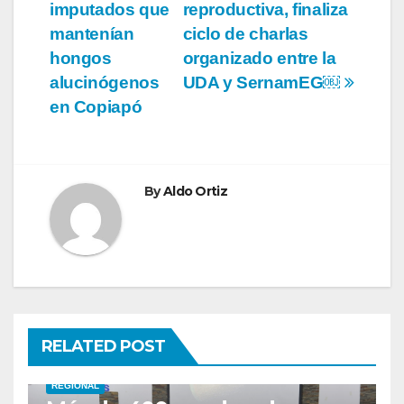
entradas
imputados que
reproductiva, finaliza
mantenían
ciclo de charlas
hongos
organizado entre la
alucinógenos
UDA y SernamEG￼
en Copiapó
By
Aldo Ortiz
RELATED POST
REGIONAL