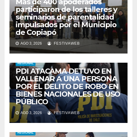
Más de 400 apoderados
participaron de los talleres y
seminarios de parentalidad
impulsados por el Municipio
de Copiapó
AGO 3, 2026
FESTIVAWEB
REGIONAL
PDI ATACAMA DETUVO EN
VALLENAR A UNA PERSONA
POR EL DELITO DE ROBO EN
BIENES NACIONALES DE USO
PÚBLICO
AGO 3, 2026
FESTIVAWEB
REGIONAL