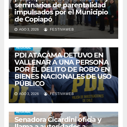
seminarios de parentalidad
impulsados por el Municipio
de Copiapó
AGO 3, 2026
FESTIVAWEB
REGIONAL
PDI ATACAMA DETUVO EN
VALLENAR A UNA PERSONA
POR EL DELITO DE ROBO EN
BIENES NACIONALES DE USO
PÚBLICO
AGO 3, 2026
FESTIVAWEB
REGIONAL
Senadora Cicardini oficia y
llama a autoridades a