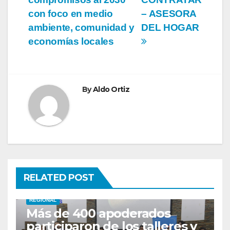
entradas
con foco en medio
– ASESORA
ambiente, comunidad y
DEL HOGAR
economías locales
By
Aldo Ortiz
RELATED POST
REGIONAL
Más de 400 apoderados
participaron de los talleres y