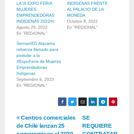
LA IX EXPO FERIA
INDÍGENAS FRENTE
MUJERES
AL PALACIO DE LA
EMPRENDEDORAS
MONEDA
INDÍGENAS 2022￼
Octubre 8, 2022
Agosto 29, 2022
En "REGIONAL"
En "REGIONAL"
SernamEG Atacama
refuerza llamado para
postular a la
XExpoFeria de Mujeres
Emprendedoras
Indígenas
Septiembre 6, 2023
En "REGIONAL"
Navegación
Centros comerciales
SE
de Chile lanzan 25
REQUIERE
de
compromisos al 2030
CONTRATAR