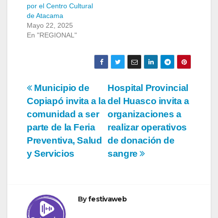
por el Centro Cultural
de Atacama
Mayo 22, 2025
En "REGIONAL"
Navegación
Municipio de
Hospital Provincial
Copiapó invita a la
del Huasco invita a
de
comunidad a ser
organizaciones a
entradas
parte de la Feria
realizar operativos
Preventiva, Salud
de donación de
y Servicios
sangre
By
festivaweb