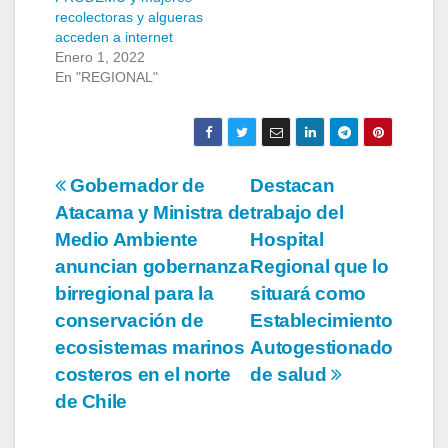
recolectoras y algueras
acceden a internet
Enero 1, 2022
En "REGIONAL"
Navegación
Gobernador de
Destacan
Atacama y Ministra de
trabajo del
de
Medio Ambiente
Hospital
entradas
anuncian gobernanza
Regional que lo
birregional para la
situará como
conservación de
Establecimiento
ecosistemas marinos
Autogestionado
costeros en el norte
de salud
de Chile