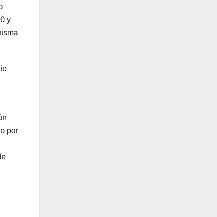
o
00 y
misma
io
án
do por
de