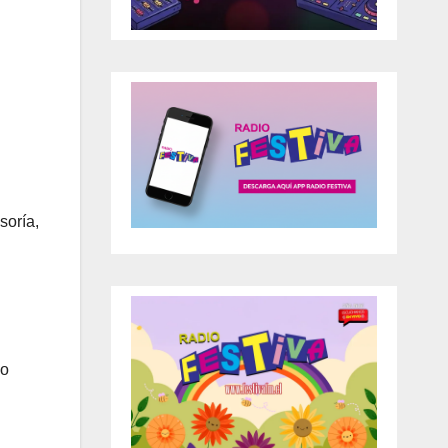
soría,
jo