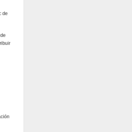
c de
 de
ibuir
ación