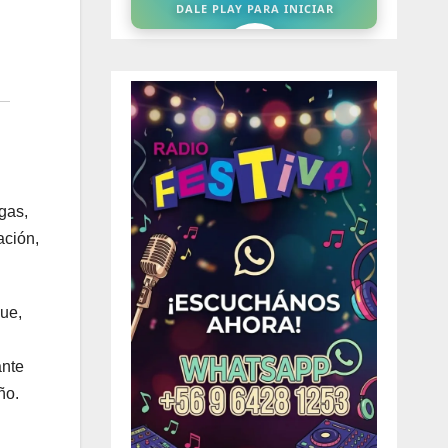
gas,
ación,
que,
ante
ño.