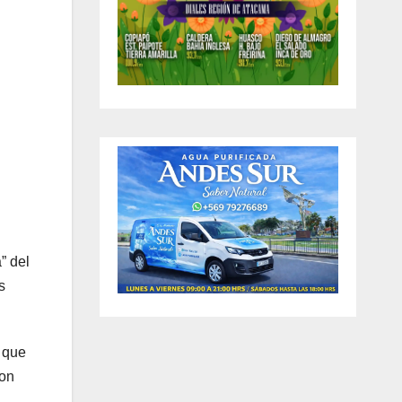
” del
s
 que
son