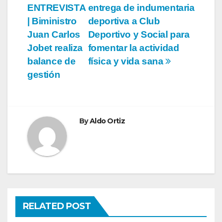
ENTREVISTA
entrega de indumentaria
de
| Biministro
deportiva a Club
entradas
Juan Carlos
Deportivo y Social para
Jobet realiza
fomentar la actividad
balance de
física y vida sana
gestión
By
Aldo Ortiz
RELATED POST