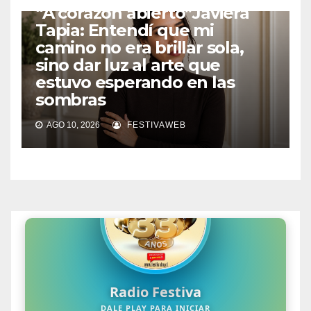
“A corazón abierto”Javiera
Tapia: Entendí que mi
camino no era brillar sola,
sino dar luz al arte que
estuvo esperando en las
sombras
AGO 10, 2026
FESTIVAWEB