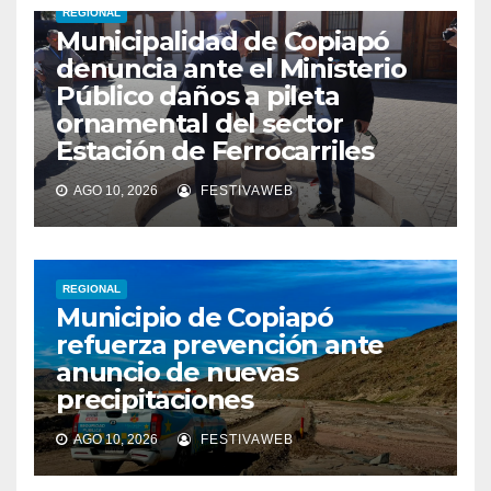
REGIONAL
Municipalidad de Copiapó
denuncia ante el Ministerio
Público daños a pileta
ornamental del sector
Estación de Ferrocarriles
AGO 10, 2026
FESTIVAWEB
REGIONAL
Municipio de Copiapó
refuerza prevención ante
anuncio de nuevas
precipitaciones
AGO 10, 2026
FESTIVAWEB
REGIONAL