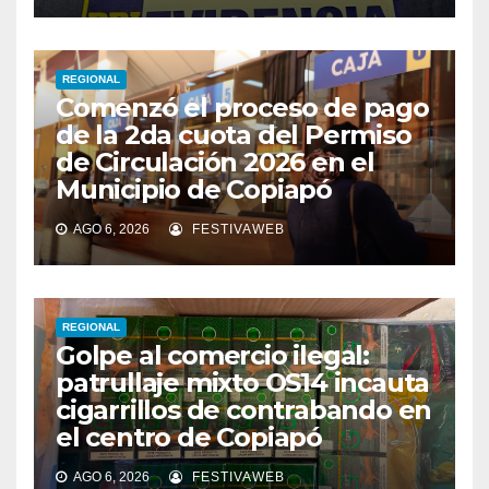
REGIONAL
Comenzó el proceso de pago
de la 2da cuota del Permiso
de Circulación 2026 en el
Municipio de Copiapó
AGO 6, 2026
FESTIVAWEB
REGIONAL
Golpe al comercio ilegal:
patrullaje mixto OS14 incauta
cigarrillos de contrabando en
el centro de Copiapó
AGO 6, 2026
FESTIVAWEB