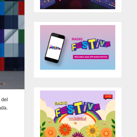
 del
ada.