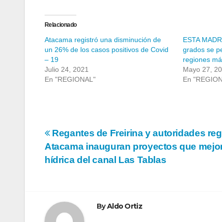
Relacionado
Atacama registró una disminución de
ESTA MADRU
un 26% de los casos positivos de Covid
grados se p
– 19
regiones má
Julio 24, 2021
Mayo 27, 2
En "REGIONAL"
En "REGIO
Navegación
Regantes de Freirina y autoridades reg
Atacama inauguran proyectos que mejor
de
hídrica del canal Las Tablas
entradas
By
Aldo Ortiz