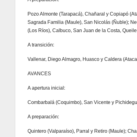
Pozo Almonte (Tarapacá), Chañaral y Copiapó (At
Sagrada Familia (Maule), San Nicolás (Ñuble); Ne
(Los Ríos), Calbuco, San Juan de la Costa, Queil
A transición:
Vallenar, Diego Almagro, Huasco y Caldera (Atac
AVANCES
A apertura inicial:
Combarbalá (Coquimbo), San Vicente y Pichidegua
A preparación:
Quintero (Valparaíso), Parral y Retiro (Maule); Ch