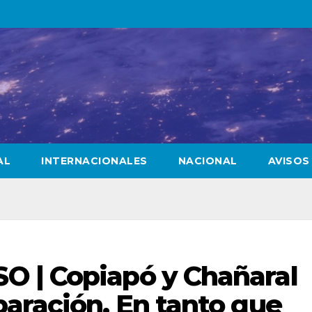
AL
INTERNACIONALES
NACIONAL
AVISOS
 | Copiapó y Chañaral
aración. En tanto que