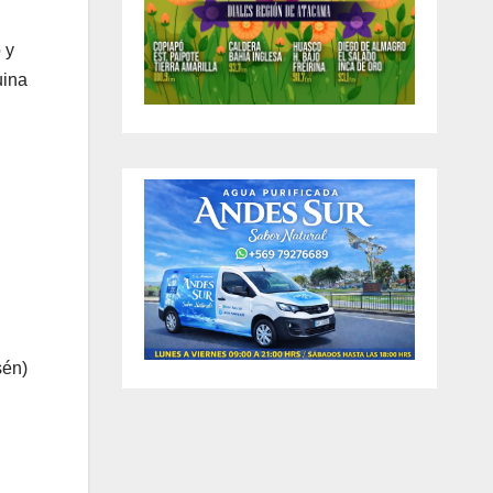
 y
uina
sén)