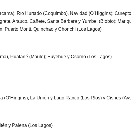
acama), Río Hurtado (Coquimbo), Navidad (O’Higgins); Curepto
grete, Arauco, Cañete, Santa Bárbara y Yumbel (Biobío); Mariq
en, Puerto Montt, Quinchao y Chonchi (Los Lagos)
ama), Hualañé (Maule); Puyehue y Osorno (Los Lagos)
 (O’Higgins); La Unión y Lago Ranco (Los Ríos) y Cisnes (Ay
aitén y Palena (Los Lagos)