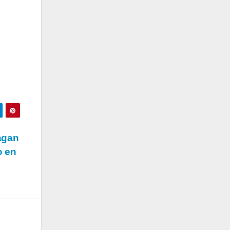
dagan
o en