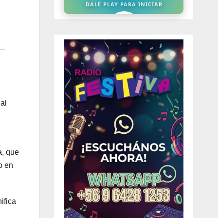
al
a, que
o en
ifica