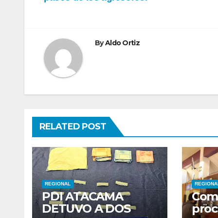
entradas
By
Aldo Ortiz
RELATED POST
REGIONAL
REGIONA
PDI ATACAMA
Com
DETUVO A DOS
proc