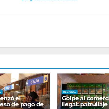
L
REGIONAL
enzó el
Golpe al comerc
eso de pago de
ilegal: patrullaje