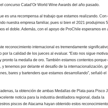
n el concurso Catad’Or World Wine Awards del año pasado.
ue es una recompensa al trabajo que estamos realizando. Con 
o nuestra empresa familiar, pues si bien el 2021 produjimos 5
os el doble. Además, con el apoyo de ProChile esperamos en 
ste reconocimiento internacional es tremendamente significativ
o por la calidad de los jueces al evaluar. “Esto nos sigue motiv
y pronto la medalla de oro. También estamos contentos porque 
, y tenemos por delante el desafío de la internacionalización, g
anes, bares y bartenders que estamos desarrollando”, señaló el
radenas, la obtención de ambas Medallas de Plata para Pisco J
elente noticia para la industria destiladora regional, dada la
uestros piscos de Atacama hayan obtenido estos reconocimient