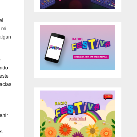
el
 mil
algun
o
ando
este
racias
ahir
os