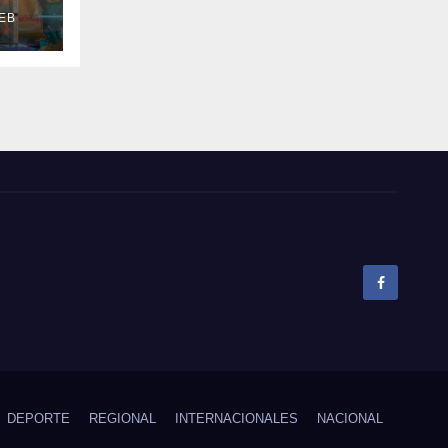
uta
EB
el
pó
DEPORTE
REGIONAL
INTERNACIONALES
NACIONAL