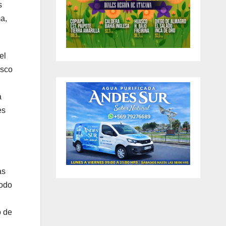
s
a,
el
isco
a
es
as
todo
o de