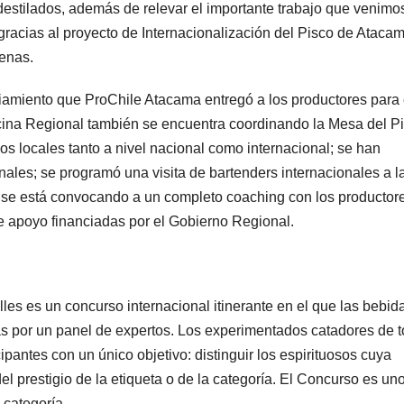
destilados, además de relevar el importante trabajo que venimo
gracias al proyecto de Internacionalización del Pisco de Atacam
adenas.
iamiento que ProChile Atacama entregó a los productores para 
ficina Regional también se encuentra coordinando la Mesa del P
s locales tanto a nivel nacional como internacional; se han
ales; se programó una visita de bartenders internacionales a l
, se está convocando a un completo coaching con los productor
de apoyo financiadas por el Gobierno Regional.
les es un concurso internacional itinerante en el que las bebid
as por un panel de expertos. Los experimentados catadores de 
pantes con un único objetivo: distinguir los espirituosos cuya
del prestigio de la etiqueta o de la categoría. El Concurso es un
u categoría.