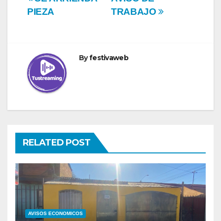
Navegación
PIEZA
TRABAJO
de
entradas
By
festivaweb
RELATED POST
AVISOS ECONOMICOS