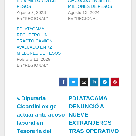
EN 9 MILLONES DE
AVALUADO EN SIETE
PESOS
MILLONES DE PESOS
Agosto 2, 2023
Agosto 13, 2024
En "REGIONAL"
En "REGIONAL"
PDI ATACAMA
RECUPERÓ UN
TRACTO CAMIÓN
AVALUADO EN 72
MILLONES DE PESOS
Febrero 12, 2025
En "REGIONAL"
Navegación
Diputada
PDI ATACAMA
Cicardini exige
DENUNCIÓ A
de
actuar ante acoso
NUEVE
entradas
laboral en
EXTRANJEROS
Tesorería del
TRAS OPERATIVO