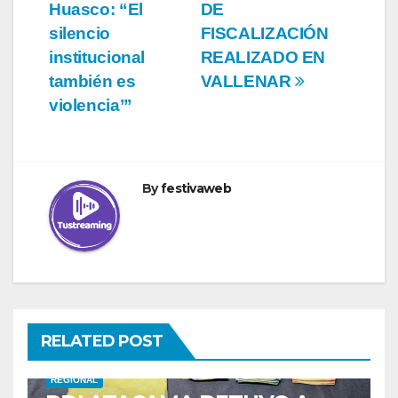
Huasco: “El
DE
silencio
FISCALIZACIÓN
institucional
REALIZADO EN
también es
VALLENAR
violencia’”
By
festivaweb
RELATED POST
REGIONAL