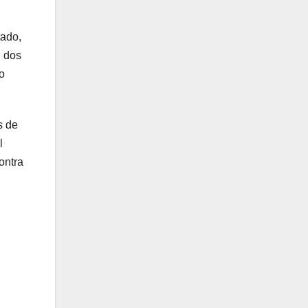
tado,
, dos
do
s de
l
ontra