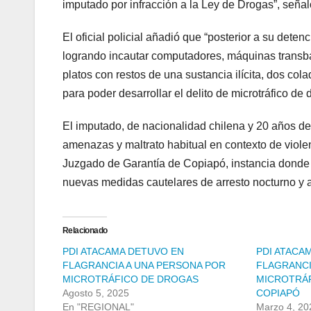
imputado por infracción a la Ley de Drogas”, señal
El oficial policial añadió que “posterior a su deten
logrando incautar computadores, máquinas transban
platos con restos de una sustancia ilícita, dos col
para poder desarrollar el delito de microtráfico de 
El imputado, de nacionalidad chilena y 20 años de
amenazas y maltrato habitual en contexto de violenc
Juzgado de Garantía de Copiapó, instancia donde f
nuevas medidas cautelares de arresto nocturno y a
Relacionado
PDI ATACAMA DETUVO EN
PDI ATACA
FLAGRANCIA A UNA PERSONA POR
FLAGRANCI
MICROTRÁFICO DE DROGAS
MICROTRÁF
Agosto 5, 2025
COPIAPÓ
En "REGIONAL"
Marzo 4, 20