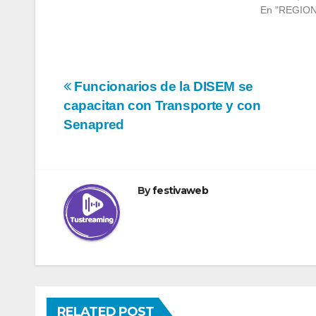
En "REGIO
Navegación
Funcionarios de la DISEM se
capacitan con Transporte y con
de
Senapred
entradas
By
festivaweb
RELATED POST