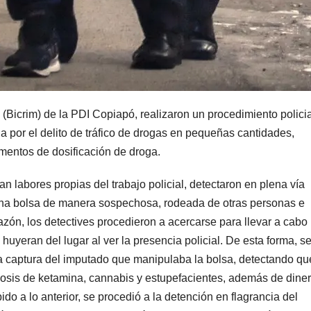
 (Bicrim) de la PDI Copiapó, realizaron un procedimiento polici
a por el delito de tráfico de drogas en pequeñas cantidades,
ementos de dosificación de droga.
ban labores propias del trabajo policial, detectaron en plena vía
na bolsa de manera sospechosa, rodeada de otras personas e
razón, los detectives procedieron a acercarse para llevar a cabo
uyeran del lugar al ver la presencia policial. De esta forma, s
a captura del imputado que manipulaba la bolsa, detectando qu
dosis de ketamina, cannabis y estupefacientes, además de dine
do a lo anterior, se procedió a la detención en flagrancia del