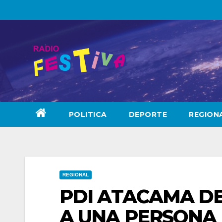
Skip
to
content
POLITICA
DEPORTE
REGION
REGIONAL
PDI ATACAMA D
A UNA PERSONA 