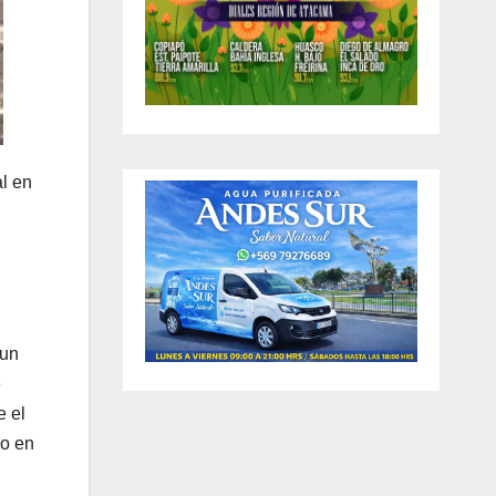
al en
 un
e
e el
ro en