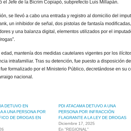
ó el Jefe de la Bicrim Copiapó, subprefecto Luis Millapán.
ción, se llevó a cabo una entrada y registro al domicilio del impu
k, un inhibidor de señal, dos pistolas de fantasía modificadas
adores y una balanza digital, elementos utilizados por el imputa
drogas”.
 edad, mantenía dos medidas cautelares vigentes por los ilícito
ia intrafamiliar. Tras su detención, fue puesto a disposición de
ue formalizado por el Ministerio Público, decretándose en su c
rraigo nacional.
MA DETUVO EN
PDI ATACAMA DETUVO A UNA
A A UNA PERSONA POR
PERSONA POR INFRACCIÓN
ICO DE DROGAS EN
FLAGRANTE A LA LEY DE DROGAS
Diciembre 17, 2025
26
En "REGIONAL"