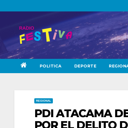
Skip
to
content
POLITICA
DEPORTE
REGION
REGIONAL
PDI ATACAMA D
POR EL DELITO 