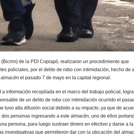
l (Bicrim) de la PDI Copiapó, realizaron un procedimiento que
s policiales, por el delito de robo con intimidación, hecho de a
 almacén el pasado 7 de mayo en la capital regional.
d a información recopilada en el marco del trabajo policial, logr
ponsable de un delito de robo con intimidación ocurrido el pasa
tuvo alta difusión social debido a su impacto, ya que de acue
a a dos personas ingresando a este almacén, uno de ellos portan
a persona, para luego sustraer dinero en efectivo y darse a la
ias investigativas que permitieron dar con la ubicación del alma