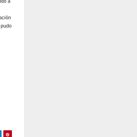
ido a
dación
e pudo