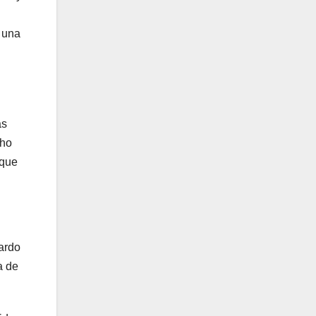
r una
as
cho
 que
ardo
a de