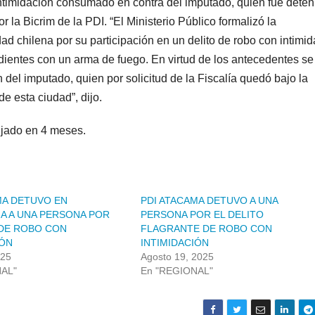
ntimidación consumado en contra del imputado, quien fue deten
or la Bicrim de la PDI. “El Ministerio Público formalizó la
ad chilena por su participación en un delito de robo con intimi
dientes con un arma de fuego. En virtud de los antecedentes s
ón del imputado, quien por solicitud de la Fiscalía quedó bajo la
de esta ciudad”, dijo.
fijado en 4 meses.
MA DETUVO EN
PDI ATACAMA DETUVO A UNA
A A UNA PERSONA POR
PERSONA POR EL DELITO
 DE ROBO CON
FLAGRANTE DE ROBO CON
IÓN
INTIMIDACIÓN
025
Agosto 19, 2025
NAL"
En "REGIONAL"