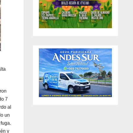
lta
aron
do 7
rdo al
do un
 fuga.
cén y