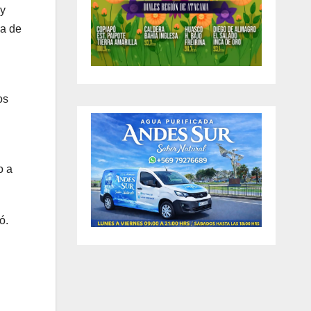
y
a de
os
o a
ó.