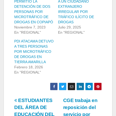
PERMITIÓ LA
A UN CIUDADANO
DETENCIÓN DE DOS
EXTRANJERO
PERSONAS POR
IRREGULAR POR
MICROTRÁFICO DE
TRÁFICO ILÍCITO DE
DROGAS EN COPIAPÓ
DROGAS
Noviembre 7, 2023
Julio 29, 2025
En "REGIONAL"
En "REGIONAL"
PDI ATACAMA DETUVO
A TRES PERSONAS
POR MICROTRÁFICO
DE DROGAS EN
TIERRA AMARILLA
Febrero 18, 2026
En "REGIONAL"
Navegación
ESTUDIANTES
CGE trabaja en
DEL ÁREA DE
reposición del
de
EDUCACIÓN DEL
servicio por