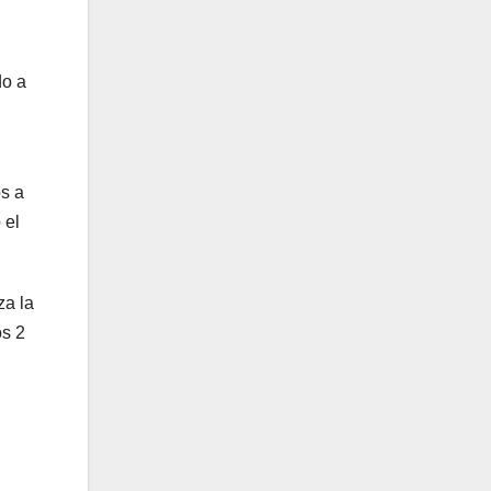
do a
os a
 el
za la
os 2