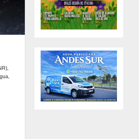
NR),
Agua,