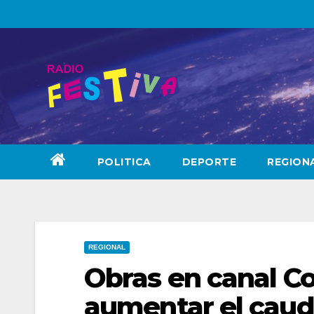
Skip
to
content
POLITICA
DEPORTE
REGION
REGIONAL
Obras en canal C
aumentar el cauda