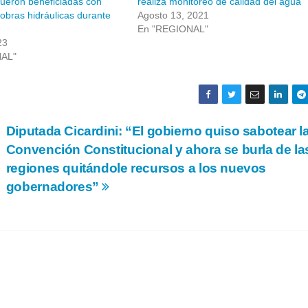
fueron beneficiadas con
realiza monitoreo de calidad del agua
obras hidráulicas durante
Agosto 13, 2021
En "REGIONAL"
23
NAL"
Diputada Cicardini: “El gobierno quiso sabotear l
Convención Constitucional y ahora se burla de la
regiones quitándole recursos a los nuevos
gobernadores”