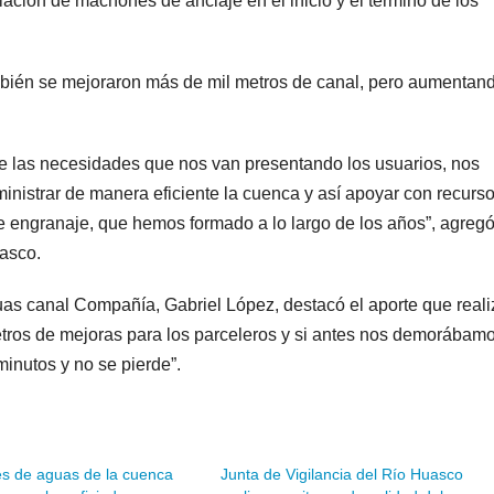
ción de machones de anclaje en el inicio y el término de los
bién se mejoraron más de mil metros de canal, pero aumentan
de las necesidades que nos van presentando los usuarios, nos
ministrar de manera eficiente la cuenca y así apoyar con recurs
 engranaje, que hemos formado a lo largo de los años”, agregó
uasco.
uas canal Compañía, Gabriel López, destacó el aporte que reali
tros de mejoras para los parceleros y si antes nos demorábam
minutos y no se pierde”.
 de aguas de la cuenca
Junta de Vigilancia del Río Huasco