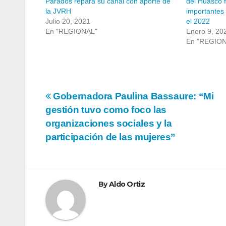
Parados repara su canal con aporte de
del Huasco 
la JVRH
importantes 
Julio 20, 2021
el 2022
En "REGIONAL"
Enero 9, 20
En "REGIO
Navegación
Gobernadora Paulina Bassaure: “Mi
gestión tuvo como foco las
de
organizaciones sociales y la
entradas
participación de las mujeres”
By
Aldo Ortiz