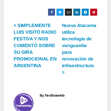
Navegación
SIMPLEMENTE
Nueva Atacama
LUIS VISITÓ RADIO
utiliza
de
FESTIVA Y NOS
tecnología de
entradas
COMENTÓ SOBRE
vanguardia
SU GIRA
para
PROMOCIONAL EN
renovación de
ARGENTINA
infraestructura
By
festivaweb