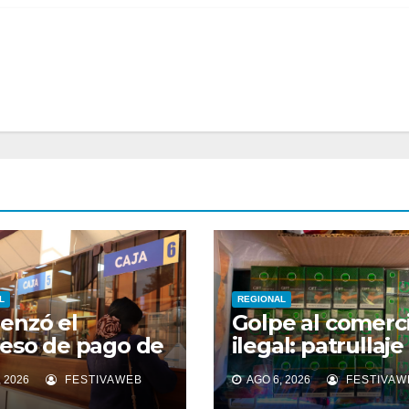
L
REGIONAL
enzó el
Golpe al comerc
eso de pago de
ilegal: patrullaje
da cuota del
mixto OS14 inca
 2026
FESTIVAWEB
AGO 6, 2026
FESTIVAW
iso de
cigarrillos de