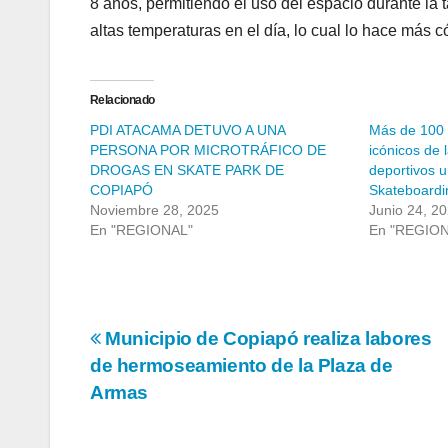
8 años, permitiendo el uso del espacio durante la
altas temperaturas en el día, lo cual lo hace más 
Relacionado
PDI ATACAMA DETUVO A UNA
Más de 100 s
PERSONA POR MICROTRÁFICO DE
icónicos de 
DROGAS EN SKATE PARK DE
deportivos 
COPIAPÓ
Skateboardi
Noviembre 28, 2025
Junio 24, 2
En "REGIONAL"
En "REGIO
Navegación
Municipio de Copiapó realiza labores
de hermoseamiento de la Plaza de
de
Armas
entradas