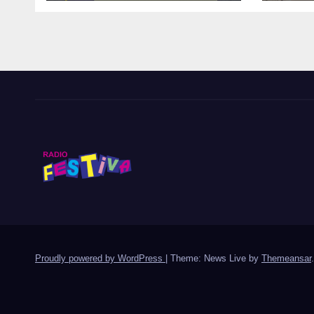
800 DOSIS DE
Circ
DROGA EN TIERRA
el M
AMARILLA
Cop
Proudly powered by WordPress
|
Theme: News Live by
Themeansar
.