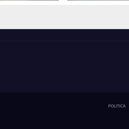
ulación 2026 en
contrabando en 
unicipio de
centro de Copia
iapó
POLITICA