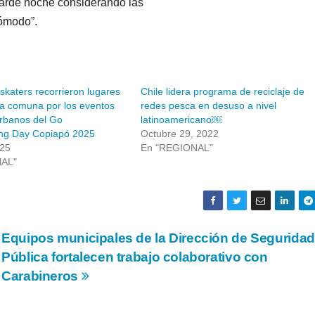
 tarde noche considerando las
cómodo”.
katers recorrieron lugares
Chile lidera programa de reciclaje de
la comuna por los eventos
redes pesca en desuso a nivel
urbanos del Go
latinoamericano￼
ng Day Copiapó 2025
Octubre 29, 2022
025
En "REGIONAL"
NAL"
Equipos municipales de la Dirección de Seguridad
Pública fortalecen trabajo colaborativo con
Carabineros