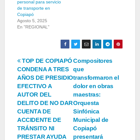
personal para servicio
de transporte en
Copiapó
Agosto 5, 2025
En "REGIONAL"
Navegación
TOP DE COPIAPÓ
Compositores
CONDENA A TRES
que
de
AÑOS DE PRESIDIO
transformaron el
entradas
EFECTIVO A
dolor en obras
AUTOR DEL
maestras:
DELITO DE NO DAR
Orquesta
CUENTA DE
Sinfónica
ACCIDENTE DE
Municipal de
TRÁNSITO NI
Copiapó
PRESTAR AYUDA
presentará