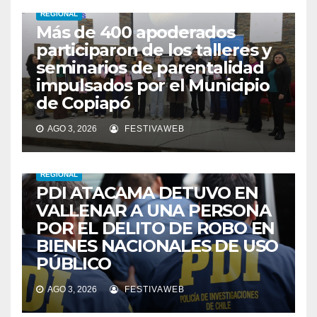
REGIONAL
Más de 400 apoderados
participaron de los talleres y
seminarios de parentalidad
impulsados por el Municipio
de Copiapó
AGO 3, 2026
FESTIVAWEB
REGIONAL
PDI ATACAMA DETUVO EN
VALLENAR A UNA PERSONA
POR EL DELITO DE ROBO EN
BIENES NACIONALES DE USO
PÚBLICO
AGO 3, 2026
FESTIVAWEB