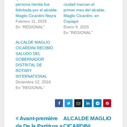
persona herida fue
ciudad marcan el
felicitada por el alcalde
primer mes del alcalde,
Maglio Cicardini Neyra
Maglio Cicardini, en
Febrero 11, 2025
Copiapó
En "REGIONAL"
Enero 9, 2025
En "REGIONAL"
ALCALDE MAGLIO
CICARDINI RECIBIÓ
SALUDO DEL
GOBERNADOR
DISTRITAL DE
ROTARY
INTERNATIONAL
Diciembre 12, 2024
En "REGIONAL"
Navegación
Avant-première
ALCALDE MAGLIO
de De la Partitura a
CICARDINI