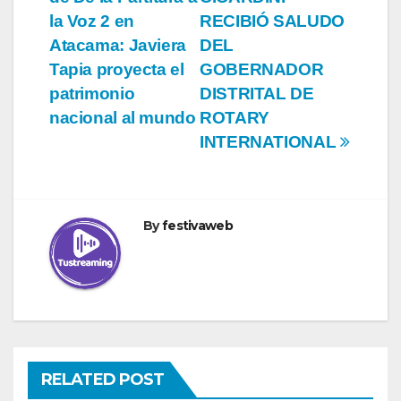
de
la Voz 2 en
RECIBIÓ SALUDO
entradas
Atacama: Javiera
DEL
Tapia proyecta el
GOBERNADOR
patrimonio
DISTRITAL DE
nacional al mundo
ROTARY
INTERNATIONAL
By
festivaweb
RELATED POST