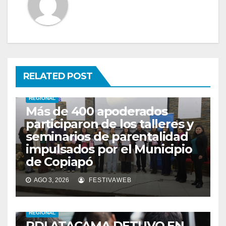
RELATED POST
REGIONAL
Más de 400 apoderados
participaron de los talleres y
seminarios de parentalidad
impulsados por el Municipio
de Copiapó
AGO 3, 2026
FESTIVAWEB
REGIONAL
PDI ATACAMA DETUVO EN