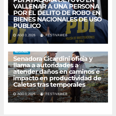
VALLENAR A UNA PERSONA
POR EL DELITO DE ROBO EN
BIENES NACIONALES DE USO
PÚBLICO
AGO 3, 2026
FESTIVAWEB
REGIONAL
Senadora Cicardini oficia y
llama a autoridades a
atender daños en caminos e
impacto en productividad de
Caletas tras temporales
AGO 3, 2026
FESTIVAWEB