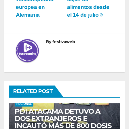
entradas
europea en
alimentos desde
Alemania
el 14 de julio
By
festivaweb
RELATED POST
REGIONAL
PDI ATACAMA DETUVO A
DOS EXTRANJEROS E
INCAUTÓ MÁS DE 800 DOSIS