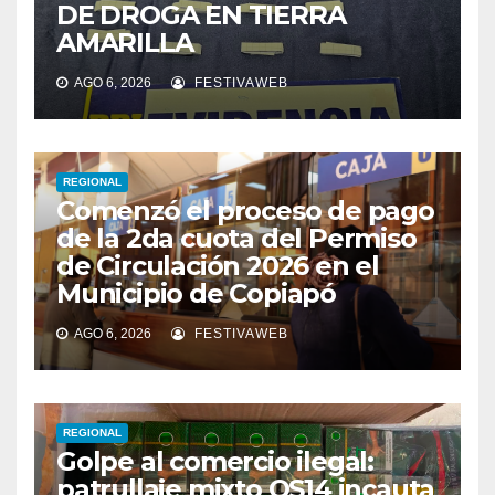
DE DROGA EN TIERRA
AMARILLA
AGO 6, 2026
FESTIVAWEB
REGIONAL
Comenzó el proceso de pago
de la 2da cuota del Permiso
de Circulación 2026 en el
Municipio de Copiapó
AGO 6, 2026
FESTIVAWEB
REGIONAL
Golpe al comercio ilegal:
patrullaje mixto OS14 incauta