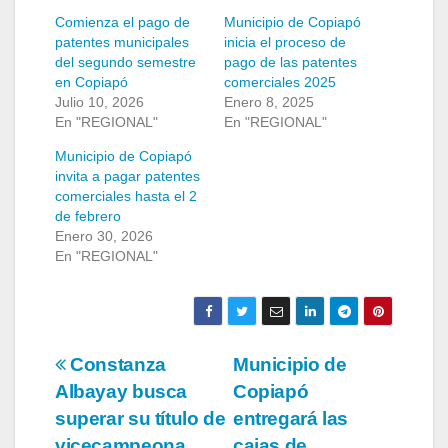
Comienza el pago de
Municipio de Copiapó
patentes municipales
inicia el proceso de
del segundo semestre
pago de las patentes
en Copiapó
comerciales 2025
Julio 10, 2026
Enero 8, 2025
En "REGIONAL"
En "REGIONAL"
Municipio de Copiapó
invita a pagar patentes
comerciales hasta el 2
de febrero
Enero 30, 2026
En "REGIONAL"
Navegación
Constanza
Municipio de
Albayay busca
Copiapó
de
superar su título de
entregará las
vicecampeona
cajas de