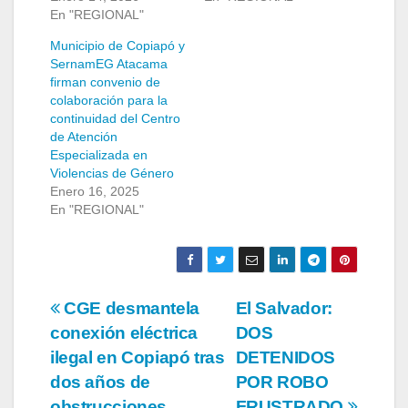
En "REGIONAL"
Municipio de Copiapó y
SernamEG Atacama
firman convenio de
colaboración para la
continuidad del Centro
de Atención
Especializada en
Violencias de Género
Enero 16, 2025
En "REGIONAL"
Navegación
CGE desmantela
El Salvador:
conexión eléctrica
DOS
de
ilegal en Copiapó tras
DETENIDOS
entradas
dos años de
POR ROBO
obstrucciones
FRUSTRADO